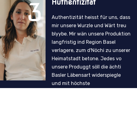
3
Authentizität
Authentizität heisst für uns, dass
mir unsere Wurzle und Wärt treu
blyybe. Mir wän unsere Produktion
langfristig ind Region Basel
verlagere, zum d'Nöchi zu unserer
Heimatstadt betone. Jedes vo
unsere Produggt söll die ächti
Basler Läbensart widerspiegle
und mit höchste
Qualitätsstandards härgstellt
wärde. Authentizität isch für uns
meh als es Schlagwort – es isch
unsers Verspräche an unseri
Kunde.